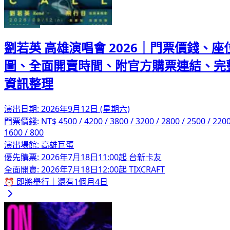
劉若英 高雄演唱會 2026
｜門票價錢、座
圖、全面開賣時間、附官方購票連結、完
資訊整理
演出日期:
2026年9月12日 (星期六)
門票價錢:
NT$ 4500 / 4200 / 3800 / 3200 / 2800 / 2500 / 2200
1600 / 800
演出場館:
高雄巨蛋
優先購票:
2026年7月18日11:00起 台新卡友
全面開賣:
2026年7月18日12:00起 TIXCRAFT
⏰ 即將舉行
｜還有
1個月4日