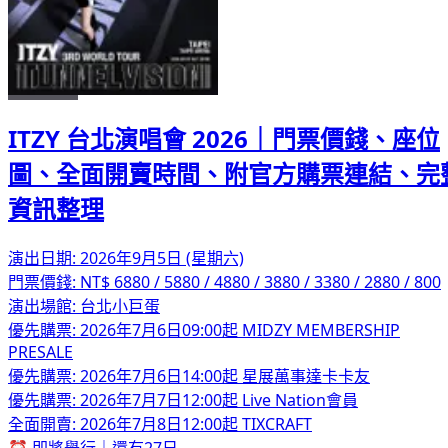
ITZY 台北演唱會 2026
｜門票價錢、座位
圖、全面開賣時間、附官方購票連結、完
資訊整理
演出日期:
2026年9月5日 (星期六)
門票價錢:
NT$ 6880 / 5880 / 4880 / 3880 / 3380 / 2880 / 800
演出場館:
台北小巨蛋
優先購票:
2026年7月6日09:00起 MIDZY MEMBERSHIP
PRESALE
優先購票:
2026年7月6日14:00起 星展萬事達卡卡友
優先購票:
2026年7月7日12:00起 Live Nation會員
全面開賣:
2026年7月8日12:00起 TIXCRAFT