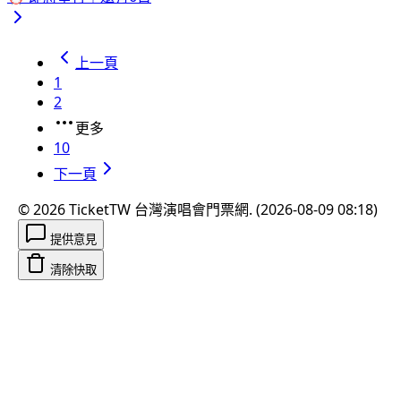
上一頁
1
2
更多
10
下一頁
©
2026
TicketTW 台灣演唱會門票網
.
(
2026-08-09 08:18
)
提供意見
清除快取