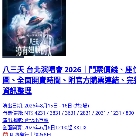
八三夭 台北演唱會 2026
｜門票價錢、座
圖、全面開賣時間、附官方購票連結、完
資訊整理
演出日期:
2026年8月15日 - 16日 (共2場)
門票價錢:
NT$ 4231 / 3831 / 3631 / 2831 / 2031 / 1231 / 800
演出場館:
台北小巨蛋
全面開賣:
2026年6月6日12:00起 KKTIX
⏰ 即將舉行
｜還有
6日