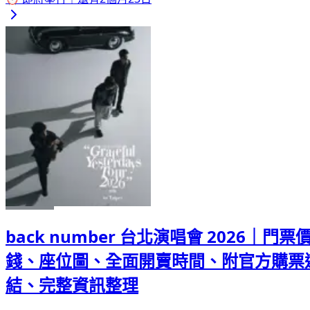
back number 台北演唱會 2026
｜門票
錢、座位圖、全面開賣時間、附官方購票
結、完整資訊整理