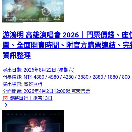
游鴻明 高雄演唱會 2026
｜門票價錢、座
圖、全面開賣時間、附官方購票連結、完
資訊整理
演出日期:
2026年8月22日 (星期六)
門票價錢:
NT$ 4880 / 4580 / 4280 / 3880 / 2880 / 1880 / 800
演出場館:
高雄巨蛋
全面開賣:
2026年4月2日12:00起 寬宏售票
⏰ 即將舉行
｜還有
13日